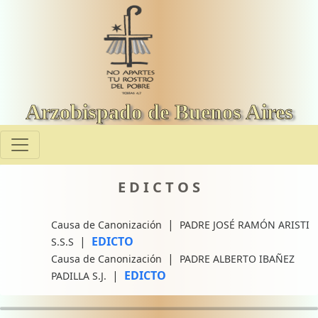
Arzobispado de Buenos Aires
E D I C T O S
|
Causa de Canonización
PADRE JOSÉ RAMÓN ARISTI
|
EDICTO
S.S.S
|
Causa de Canonización
PADRE ALBERTO IBAÑEZ
|
EDICTO
PADILLA S.J.