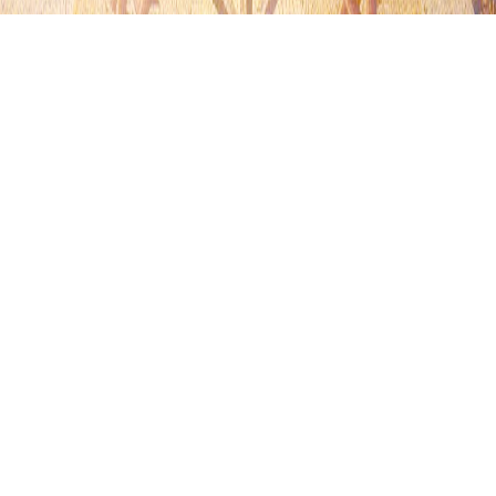
ARZOBISPADO DE BUENOS
AIRES
Av. Rivadavia 415 - C1002AAC - Buenos Aires - Argentina
Teléfonos: 54-011-43430812