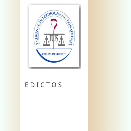
E D I C T O S